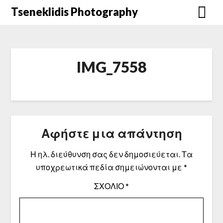
Μετάβαση
Tseneklidis Photography
στο
περιεχόμενο
IMG_7558
Αφήστε μια απάντηση
Η ηλ. διεύθυνση σας δεν δημοσιεύεται.
Τα
υποχρεωτικά πεδία σημειώνονται με
*
ΣΧΌΛΙΟ
*