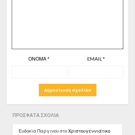
ΌΝΟΜΑ
*
EMAIL
*
ΠΡΌΣΦΑΤΑ ΣΧΌΛΙΑ
Ευδοκία Παργινου
στο
Χριστουγεννιάτικο