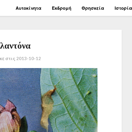
Αυτοκίνητα
Εκδρομή
Θρησκεία
Ιστορί
λαντόνα
κε στις
2013-10-12