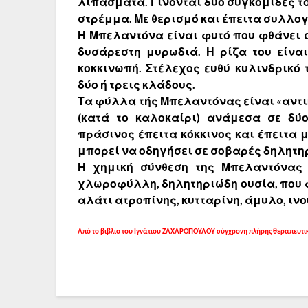
λιπάσματα. Γίνονται δύο συγκομιδές το
στρέμμα. Με θερισμό και έπειτα συλλο
Η Μπελαντόνα είναι φυτό που φθάνει σε
δυσάρεστη μυρωδιά. Η ρίζα του είνα
κοκκινωπή. Στέλεχος ευθύ κυλινδρικό
δύο ή τρεις κλάδους.
Τα φύλλα τής Μπελαντόνας είναι «αντικ
(κατά το καλοκαίρι) ανάμεσα σε δύ
πράσινος έπειτα κόκκινος και έπειτα
μπορεί να οδηγήσει σε σοβαρές δηλητη
Η χημική σύνθεση της Μπελαντόνας ε
χλωροφύλλη, δηλητηριώδη ουσία, που φ
αλάτι ατροπίνης, κυτταρίνη, άμυλο, ιν
Από το βιβλίο του Ιγνάτιου ΖΑΧΑΡΟΠΟΥΛΟΥ σύγχρονη πλήρης θεραπευτι