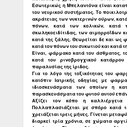
Εσωτερικώς η Μπελαντόνα είναι καταπ
του νευρικού συστήματος. Το ποικιλοτ
ακράτειας των νυκτερινών ούρων, κατ
πόνων, κατά των κολικών, κατά 
σκωληκοειδίτιδας, των αιμορροΐδων κ
κατά της ζάλης. Θεωρείται δε και ως φ
κατά τον πόνων του συκωτιού και κατά 
Είναι, φάρμακο κατά του άσθματος, το
κατά του ρινοβρογχικού κατάρρου
παραλυσίας της ίριδος.
Για το λόγο της τοξικότητας του φαρ
κατόπιν Ιατρικής οδηγίας με φαρμ
ιδιοσκευάσματα των οποίων η κα
παρασκευάσματα του φυτού αυτού επάνω 
Αξίζει τον κόπο η καλλιέργεια 
Πολλαπλασιάζεται με σπόρο κατά τ
χρειάζεται τρεις μήνες. Γίνεται μεταφ
διαρκεί τρία χρόνια, σε χώματα αργι