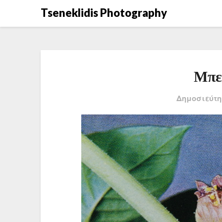
Μετάβαση
Tseneklidis Photography
στο
περιεχόμενο
Μπε
Δημοσιεύτη