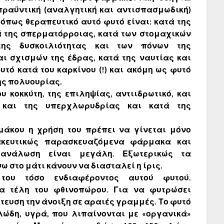
ραϋντική (αναλγητική και αντισπασμωδική)
ρόπως θεραπευτικό αυτό φυτό είναι: κατά της
ά της σπερματόρροιας, κατά των στομαχικών
της δυσκοιλιότητας και των πόνων της
αι σχισμών της έδρας, κατά της ναυτίας και
υτό κατά του καρκίνου (!) και ακόμη ως φυτό
της πολυουρίας.
υ κοκκύτη, της επιληψίας, αντιιδρωτικό, και
 και της υπερχλωρυδρίας και κατά της
μάκου η χρήση του πρέπει να γίνεται μόνο
ακευτικώς παρασκευαζόμενα φάρμακα και
τανάλωση είναι μεγάλη. Εξωτερικώς τα
στο μάτι κάνουν να διασταλεί η ίρις.
του τόσο ενδιαφέροντος αυτού φυτού.
α τέλη του φθινοπώρου. Για να φυτρώσει
ύτευση την άνοιξη σε αραιές γραμμές. Το φυτό
λώδη, υγρά, που λιπαίνονται με «οργανικά»