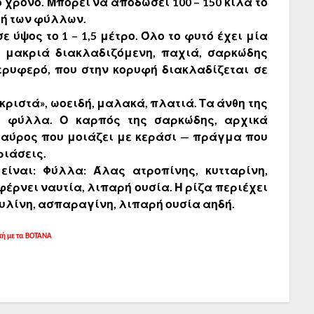
 χρόνο. Μπορεί να αποδώσει 100 – 150 κιλά το
γή των φύλλων.
 ύψος το 1 – 1,5 μέτρο. Όλο το φυτό έχει μία
ι μακριά διακλαδιζόμενη, παχιά, σαρκώδης
 τρυφερό, που στην κορυφή διακλαδίζεται σε
ριστά», ωοειδή, μαλακά, πλατιά. Τα άνθη της
ο φύλλα. Ο καρπός της σαρκώδης, αρχικά
 μαύρος που μοιάζει με κεράσι — πράγμα που
ριάσεις.
ίναι: Φύλλα: Άλας ατροπίνης, κυτταρίνη,
έρνει ναυτία, λιπαρή ουσία. Η ρίζα περιέχει
ουλίνη, ασπαραγίνη, λιπαρή ουσία αηδή.
κή με τα ΒΟΤΑΝΑ