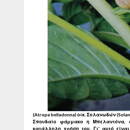
(Atropa belladonna) οικ. Σολανωδών (Solan
Σπουδαίο φάρμακο η Μπελαντόνα, α
κατάλληλη χρήση του. Γι’ αυτό είνα