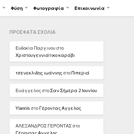
α
Φύση
Φωτογραφία
Επικοινωνία
ΠΡΌΣΦΑΤΑ ΣΧΌΛΙΑ
Ευδοκία Παργινου
στο
Χριστουγεννιάτικο καράβι
τσενεκλιδης ιωάννης
στο
Πιπεριά
Ευάγγελος
στο
Σαν Σήμερα 2 Ιουνίου
Yiannis
στο
Γέροντας Αγγελος
ΑΛΕΞΑΝΔΡΟΣ ΓΕΡΟΝΤΑΣ
στο
Γέροντας Αγγελος