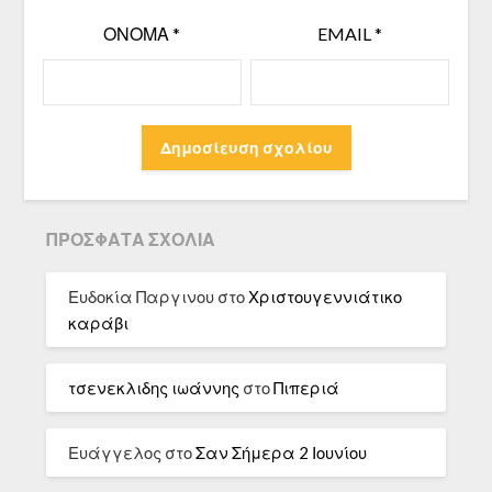
ΌΝΟΜΑ
*
EMAIL
*
ΠΡΌΣΦΑΤΑ ΣΧΌΛΙΑ
Ευδοκία Παργινου
στο
Χριστουγεννιάτικο
καράβι
τσενεκλιδης ιωάννης
στο
Πιπεριά
Ευάγγελος
στο
Σαν Σήμερα 2 Ιουνίου