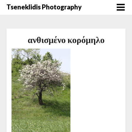
Μετάβαση
Tseneklidis Photography
στο
περιεχόμενο
ανθισμένο κορόμηλο