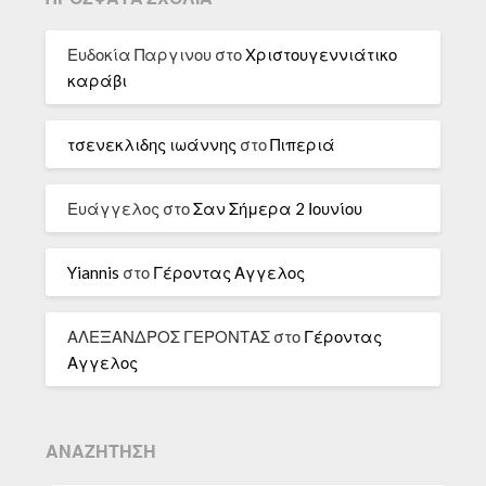
Ευδοκία Παργινου
στο
Χριστουγεννιάτικο
καράβι
τσενεκλιδης ιωάννης
στο
Πιπεριά
Ευάγγελος
στο
Σαν Σήμερα 2 Ιουνίου
Yiannis
στο
Γέροντας Αγγελος
ΑΛΕΞΑΝΔΡΟΣ ΓΕΡΟΝΤΑΣ
στο
Γέροντας
Αγγελος
ΑΝΑΖΉΤΗΣΗ