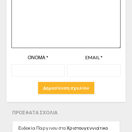
ΌΝΟΜΑ
*
EMAIL
*
ΠΡΌΣΦΑΤΑ ΣΧΌΛΙΑ
Ευδοκία Παργινου
στο
Χριστουγεννιάτικο