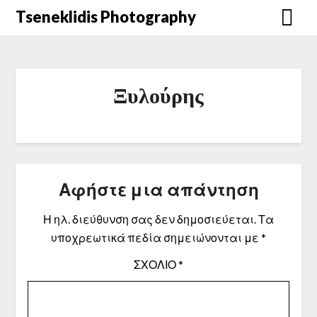
Μετάβαση
Tseneklidis Photography
στο
περιεχόμενο
Ξυλούρης
Αφήστε μια απάντηση
Η ηλ. διεύθυνση σας δεν δημοσιεύεται.
Τα
υποχρεωτικά πεδία σημειώνονται με
*
ΣΧΌΛΙΟ
*