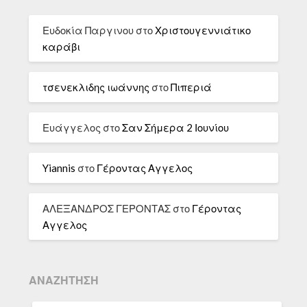
Ευδοκία Παργινου
στο
Χριστουγεννιάτικο
καράβι
τσενεκλιδης ιωάννης
στο
Πιπεριά
Ευάγγελος
στο
Σαν Σήμερα 2 Ιουνίου
Yiannis
στο
Γέροντας Αγγελος
ΑΛΕΞΑΝΔΡΟΣ ΓΕΡΟΝΤΑΣ
στο
Γέροντας
Αγγελος
ΑΝΑΖΉΤΗΣΗ
ΑΝΑΖΉΤΗΣΗ