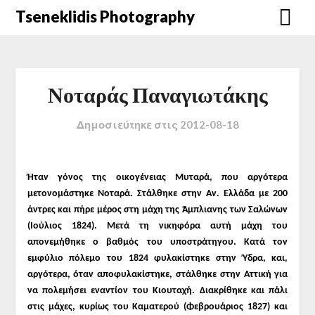
Μετάβαση
Tseneklidis Photography
στο
περιεχόμενο
Νοταράς Παναγιωτάκης
Δημοσιεύτηκε στις
2012-08-18
Ήταν γόνος της οικογένειας Μυταρά, που αργότερα
μετονομάστηκε Νοταρά. Στάλθηκε στην Αν. Ελλάδα με 200
άντρες και πήρε μέρος στη μάχη της Άμπλιανης των Σαλώνων
(Ιούλιος 1824). Μετά τη νικηφόρα αυτή μάχη του
απονεμήθηκε ο βαθμός του υποστράτηγου. Κατά τον
εμφύλιο πόλεμο του 1824 φυλακίστηκε στην Ύδρα, και,
αργότερα, όταν αποφυλακίστηκε, στάλθηκε στην Αττική για
να πολεμήσει εναντίον του Κιουταχή. Διακρίθηκε και πάλι
στις μάχες, κυρίως του Καματερού (Φεβρουάριος 1827) και