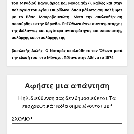
του Μενιδιού (Ιανουάριος και Μάϊος 1827), καθώς και στην
πολιορκία του Αγίου Σπυρίδωνα, όπου μάλιστα συμπολέμησε
με το Βάσο Μαυροβου
νιώτη. Μετά την απελευθέρωση
αποσύρθηκε στην Κόρινθο. Επί Όθωνα έγινε συνταγματάρχης
της Φάλαγγας και αργότερα αντιστράτηγος και υπασπιστής,
αυλάρχης και σταυλάρχης της
βασιλικής Αυλής. Ο Νοταράς ακολούθησε τον Όθωνα μετά
την έξωσή του, στο Μόναχο. Πέθανε στην Αθήνα το 1874.
Αφήστε μια απάντηση
Η ηλ. διεύθυνση σας δεν δημοσιεύεται.
Τα
υποχρεωτικά πεδία σημειώνονται με
*
ΣΧΌΛΙΟ
*