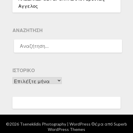
Αγγελος
ΑΝΑΖΉΤΗΣΗ
ΑΝΑΖΉΤΗΣΗ
ΓΙΑ:
ΙΣΤΟΡΙΚΌ
Ιστορικό
©2026 Tseneklidis Photography
| WordPress Θέμα από
Superb
WordPress Themes