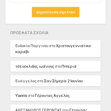
ΠΡΌΣΦΑΤΑ ΣΧΌΛΙΑ
Ευδοκία Παργινου
στο
Χριστουγεννιάτικο
καράβι
τσενεκλιδης ιωάννης
στο
Πιπεριά
Ευάγγελος
στο
Σαν Σήμερα 2 Ιουνίου
Yiannis
στο
Γέροντας Αγγελος
ΑΛΕΞΑΝΔΡΟΣ ΓΕΡΟΝΤΑΣ
στο
Γέροντας