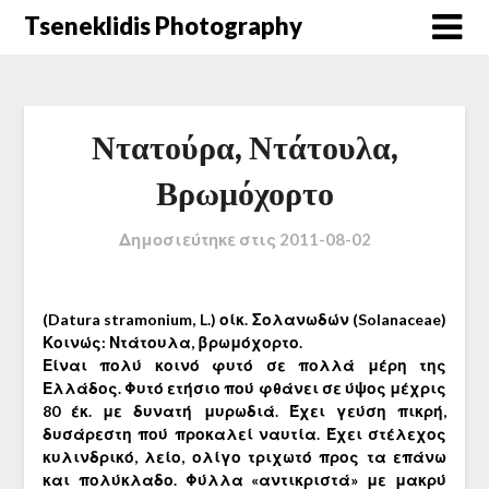
Μετάβαση
Tseneklidis Photography
στο
περιεχόμενο
Ντατούρα, Ντάτουλα,
Βρωμόχορτο
Δημοσιεύτηκε στις
2011-08-02
(Datura stramonium, L.) οίκ. Σολανωδών (Solanaceae)
Κοινώς: Ντάτουλα, βρωμόχορτο.
Είναι πολύ κοινό φυτό σε πολλά μέρη της
Ελλάδος. Φυτό ετήσιο πού φθάνει σε ύψος μέχρις
80 έκ. με δυνατή μυρωδιά. Έχει γεύση πικρή,
δυσάρεστη πού προκαλεί ναυτία.
Έχει στέλεχος
κυλινδρικό, λείο, ολίγο τριχωτό προς τα επάνω
και πολύκλαδο. Φύλλα «αντικριστά» με μακρύ