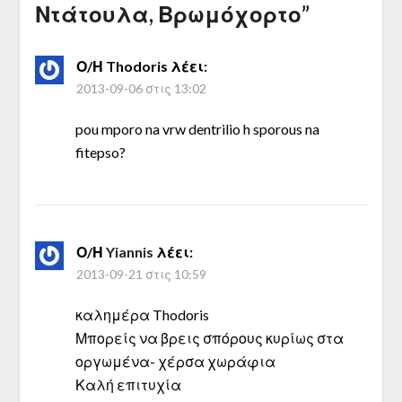
Ντάτουλα, Βρωμόχορτο
”
Ο/Η
Thodoris
λέει:
2013-09-06 στις 13:02
pou mporo na vrw dentrilio h sporous na
fitepso?
Ο/Η
Yiannis
λέει:
2013-09-21 στις 10:59
καλημέρα Thodoris
Μπορείς να βρεις σπόρους κυρίως στα
οργωμένα- χέρσα χωράφια
Καλή επιτυχία