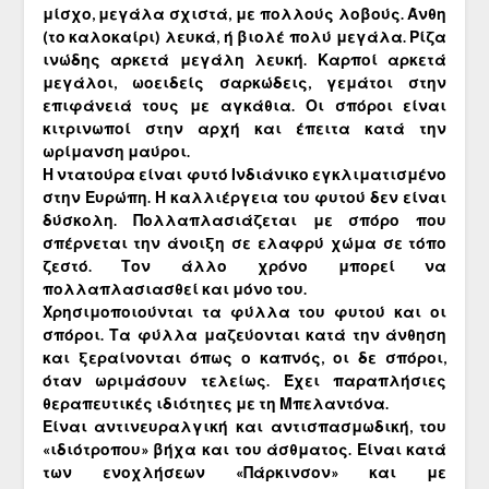
μίσχο, μεγάλα σχιστά, με πολλούς λοβούς. Άνθη
(το καλοκαίρι) λευκά, ή βιολέ πολύ μεγάλα. Ρίζα
ινώδης αρκετά μεγάλη λευκή. Καρποί αρκετά
μεγάλοι, ωοειδείς σαρκώδεις, γεμάτοι στην
επιφάνειά τους με αγκάθια. Οι σπόροι είναι
κιτρινωποί στην αρχή και έπειτα κατά την
ωρίμανση μαύροι.
Η ντατούρα είναι φυτό Ινδιάνικο εγκλιματισμένο
στην Ευρώπη. Η καλλιέργεια του φυτού δεν είναι
δύσκολη. Πολλαπλασιάζεται με σπόρο που
σπέρνεται την άνοιξη σε ελαφρύ χώμα σε τόπο
ζεστό. Τον άλλο χρόνο μπορεί να
πολλαπλασιασθεί και μόνο του.
Χρησιμοποιούνται τα φύλλα του φυτού και οι
σπόροι. Τα φύλλα μαζεύονται κατά την άνθηση
και ξεραίνονται όπως ο καπνός, οι δε σπόροι,
όταν ωριμάσουν τελείως. Έχει παραπλήσιες
θεραπευτικές ιδιότητες με τη Μπελαντόνα.
Είναι αντινευραλγική και αντισπασμωδική, του
«ιδιότροπου» βήχα και του άσθματος. Είναι κατά
των ενοχλήσεων «Πάρκινσον» και με