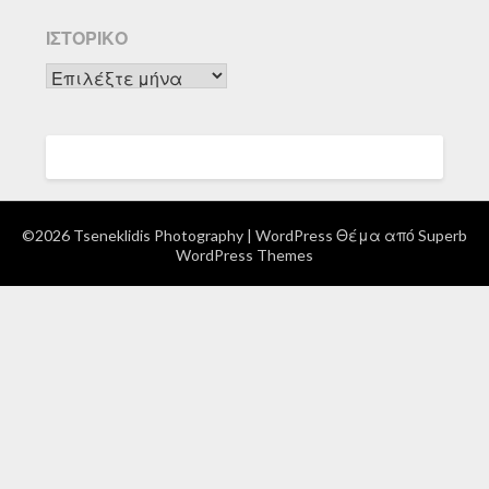
ΙΣΤΟΡΙΚΌ
Ιστορικό
©2026 Tseneklidis Photography
| WordPress Θέμα από
Superb
WordPress Themes