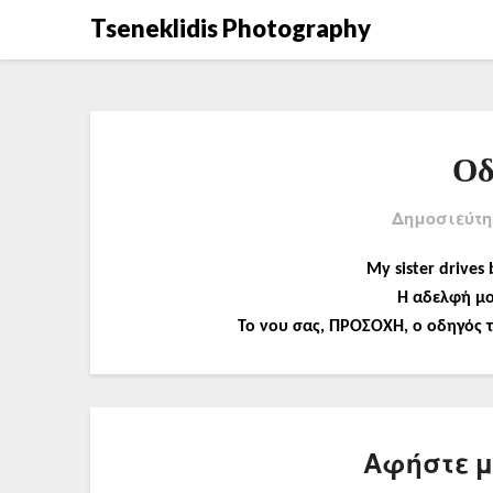
Μετάβαση
Tseneklidis Photography
στο
περιεχόμενο
Οδ
Δημοσιεύτη
My sister drives 
Η αδελφή μο
Το νου σας, ΠΡΟΣΟΧΗ, ο οδηγός τ
Αφήστε 