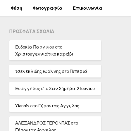
α
Φύση
Φωτογραφία
Επικοινωνία
ΠΡΌΣΦΑΤΑ ΣΧΌΛΙΑ
Ευδοκία Παργινου
στο
Χριστουγεννιάτικο καράβι
τσενεκλιδης ιωάννης
στο
Πιπεριά
Ευάγγελος
στο
Σαν Σήμερα 2 Ιουνίου
Yiannis
στο
Γέροντας Αγγελος
ΑΛΕΞΑΝΔΡΟΣ ΓΕΡΟΝΤΑΣ
στο
Γέροντας Αγγελος