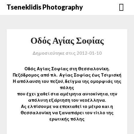
Μετάβαση
Tseneklidis Photography
στο
περιεχόμενο
Οδός Αγίας Σοφίας
Δημοσιεύτηκε στις
2012-01-10
Οδός Αγίας Σοφίας στη Θεσσαλονίκη.
Πεζόδρομος από πλ. Αγίας Σοφίας έως Τσιμισκή
Η απόλαυση του πεζού, δείγμα της ομορφιάς της
πόλης
που έχει χαθεί στα αμέτρητα αυτοκίνητα, την
απόλυτη εξάρτηση του νεοέλληνα.
Ας ελπίσουμε να επεκταθεί το μέτρο και η
Θεσσαλονίκη να ξαναπάρει τον τίτλο της
ερωτικής πόλης