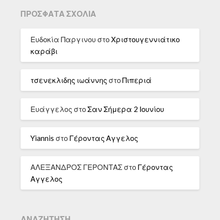
ΠΡΌΣΦΑΤΑ ΣΧΌΛΙΑ
Ευδοκία Παργινου
στο
Χριστουγεννιάτικο
καράβι
τσενεκλιδης ιωάννης
στο
Πιπεριά
Ευάγγελος
στο
Σαν Σήμερα 2 Ιουνίου
Yiannis
στο
Γέροντας Αγγελος
ΑΛΕΞΑΝΔΡΟΣ ΓΕΡΟΝΤΑΣ
στο
Γέροντας
Αγγελος
ΑΝΑΖΉΤΗΣΗ