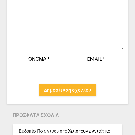
ΌΝΟΜΑ
*
EMAIL
*
ΠΡΌΣΦΑΤΑ ΣΧΌΛΙΑ
Ευδοκία Παργινου
στο
Χριστουγεννιάτικο