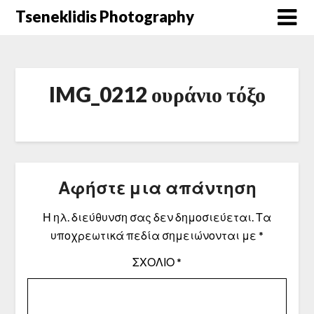
Μετάβαση
Tseneklidis Photography
στο
περιεχόμενο
IMG_0212 ουράνιο τόξο
Αφήστε μια απάντηση
Η ηλ. διεύθυνση σας δεν δημοσιεύεται.
Τα
υποχρεωτικά πεδία σημειώνονται με
*
ΣΧΌΛΙΟ
*