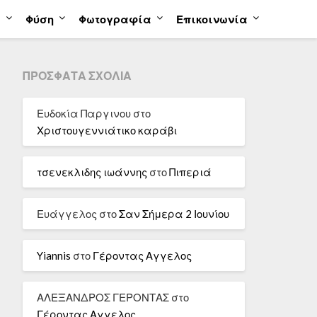
α
Φύση
Φωτογραφία
Επικοινωνία
ΠΡΌΣΦΑΤΑ ΣΧΌΛΙΑ
Ευδοκία Παργινου
στο
Χριστουγεννιάτικο καράβι
τσενεκλιδης ιωάννης
στο
Πιπεριά
Ευάγγελος
στο
Σαν Σήμερα 2 Ιουνίου
Yiannis
στο
Γέροντας Αγγελος
ΑΛΕΞΑΝΔΡΟΣ ΓΕΡΟΝΤΑΣ
στο
Γέροντας Αγγελος