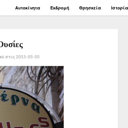
Αυτοκίνητα
Εκδρομή
Θρησκεία
Ιστορί
Ουσίες
κε στις
2015-05-05