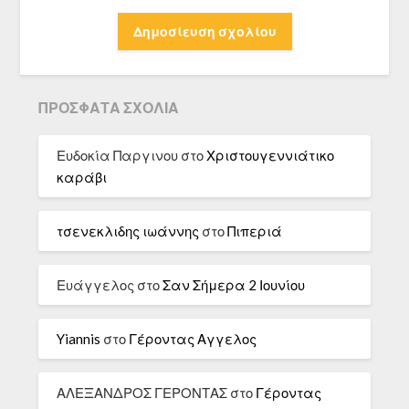
ΠΡΌΣΦΑΤΑ ΣΧΌΛΙΑ
Ευδοκία Παργινου
στο
Χριστουγεννιάτικο
καράβι
τσενεκλιδης ιωάννης
στο
Πιπεριά
Ευάγγελος
στο
Σαν Σήμερα 2 Ιουνίου
Yiannis
στο
Γέροντας Αγγελος
ΑΛΕΞΑΝΔΡΟΣ ΓΕΡΟΝΤΑΣ
στο
Γέροντας