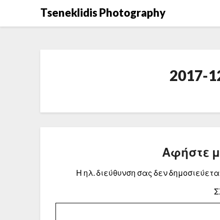
Μετάβαση
Tseneklidis Photography
στο
περιεχόμενο
2017-1
Αφήστε 
Η ηλ. διεύθυνση σας δεν δημοσιεύεται
Σ