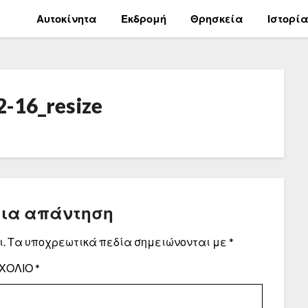
Αυτοκίνητα
Εκδρομή
Θρησκεία
Ιστορί
2-16_resize
μια απάντηση
.
Τα υποχρεωτικά πεδία σημειώνονται με
*
ΧΌΛΙΟ
*