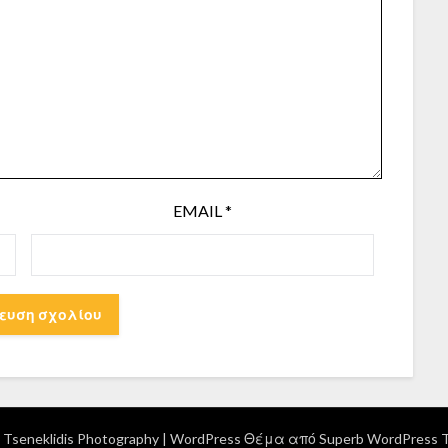
EMAIL
*
Tseneklidis Photography
| WordPress Θέμα από
Superb WordPress 