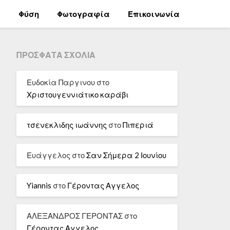
α
Φύση
Φωτογραφία
Επικοινωνία
ΠΡΌΣΦΑΤΑ ΣΧΌΛΙΑ
Ευδοκία Παργινου
στο
Χριστουγεννιάτικο καράβι
τσενεκλιδης ιωάννης
στο
Πιπεριά
Ευάγγελος
στο
Σαν Σήμερα 2 Ιουνίου
Yiannis
στο
Γέροντας Αγγελος
ΑΛΕΞΑΝΔΡΟΣ ΓΕΡΟΝΤΑΣ
στο
Γέροντας Αγγελος