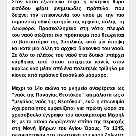
Στον νότιο εξωτερικό τοίχο, η κεντρική θύρα
εισόδου φέρει μνημειώδες πρόπυλο, που
δείχνει την επικοινωνία του ναού με την πιο
σημαντική οδική αρτηρία της αρχαίας πόλης, τη
Λεωφόρο
. Προσκολλημένο στη νότια πλευρά
του ναού σώζεται ένα πρόκτισμα που θεωρείται
το βαπτιστήριο της βασιλικής κατά μία άποψη
και κατά μία άλλη το αρχικό διακονικό του ναού.
Σε όλο το πλάτος του ναού στα δυτικά υπάρχει
νάρθηκας από όπου εισέρχεται κανείς στον
κυρίως ναό μέσα από ένα πολυτελές τρίβηλο με
κίονες από πράσινο θεσσαλικό μάρμαρο.
Μέχρι το 14ο αιώνα το μνημείο αναφέρεται ως
“ναός της Παναγίας Θεοτόκου” και μάλιστα ως ο
“μεγάλος ναός της Θεοτόκου”, ενώ η επωνυμία
Αχειροποίητος εμφανίζεται για πρώτη φορά σε
χρυσόβουλο έγγραφο του αυτοκράτορα Μιχαήλ
Θ’, με το οποίο δωρίζονταν σπίτια της περιοχής
στη Μονή Ιβήρων του Αγίου Όρους. Το 1345,
σφαγιάστηκαν στο εσωτερικό του ναού Ζηλωτές