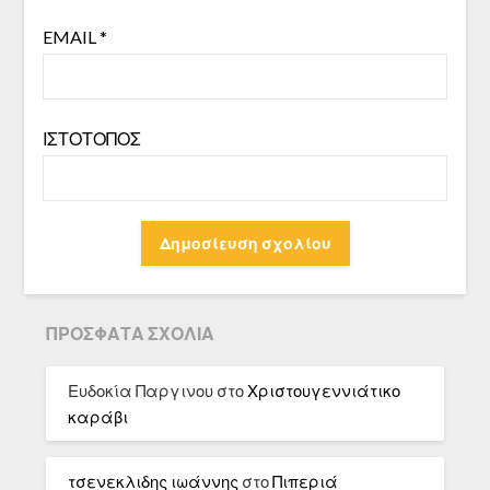
EMAIL
*
ΙΣΤΌΤΟΠΟΣ
ΠΡΌΣΦΑΤΑ ΣΧΌΛΙΑ
Ευδοκία Παργινου
στο
Χριστουγεννιάτικο
καράβι
τσενεκλιδης ιωάννης
στο
Πιπεριά