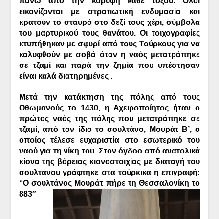
πάνω από την κορυφή κάθε τόξου. Όλοι
εικονίζονται με στρατιωτική ενδυμασία και
κρατούν το σταυρό στο δεξί τους χέρι, σύμβολα
του μαρτυρικού τους θανάτου. Οι τοιχογραφίες
κτυπήθηκαν με σφυρί από τους Τούρκους για να
καλυφθούν με σοβά όταν η ναός μετατράπηκε
σε τζαμί και παρά την ζημία που υπέστησαν
είναι καλά διατηρημένες .
Μετά την κατάκτηση της πόλης από τους
Οθωμανούς το 1430, η Αχειροποίητος ήταν ο
πρώτος ναός της πόλης που μετατράπηκε σε
τζαμί, από τον ίδιο το σουλτάνο, Μουράτ Β’, o
οποίος τέλεσε ευχαριστία στο εσωτερικό του
ναού για τη νίκη του. Στον όγδοο από ανατολικά
κίονα της βόρειας κιονοστοιχίας με διαταγή του
σουλτάνου γράφτηκε στα τούρκικα η επιγραφή:
“Ο σουλτάνος Μουράτ πήρε τη Θεσσαλονίκη
το
883″