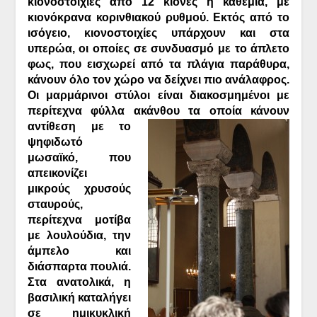
κιονοστοιχίες από 12 κίονες η καθεμία, με
κιονόκρανα κορινθιακού ρυθμού. Εκτός από το
ισόγειο, κιονοστοιχίες υπάρχουν και στα
υπερώα, οι οποίες σε συνδυασμό με το άπλετο
φως, που εισχωρεί από τα πλάγια παράθυρα,
κάνουν όλο τον χώρο να δείχνει πιο ανάλαφρος.
Οι μαρμάρινοι στύλοι είναι διακοσμημένοι με
περίτεχνα φύλλα ακάνθου τα οποία
κάνουν
αντίθεση με το
ψηφιδωτό
μωσαϊκό, που
απεικονίζει
μικρούς χρυσούς
σταυρούς,
περίτεχνα μοτίβα
με λουλούδια, την
άμπελο και
διάσπαρτα πουλιά.
Στα ανατολικά, η
βασιλική καταλήγει
σε ημικυκλική