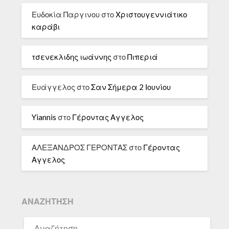
Ευδοκία Παργινου
στο
Χριστουγεννιάτικο
καράβι
τσενεκλιδης ιωάννης
στο
Πιπεριά
Ευάγγελος
στο
Σαν Σήμερα 2 Ιουνίου
Yiannis
στο
Γέροντας Αγγελος
ΑΛΕΞΑΝΔΡΟΣ ΓΕΡΟΝΤΑΣ
στο
Γέροντας
Αγγελος
ΑΝΑΖΉΤΗΣΗ
ΑΝΑΖΉΤΗΣΗ