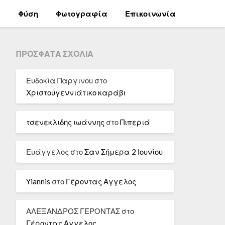
α
Φύση
Φωτογραφία
Επικοινωνία
ΠΡΌΣΦΑΤΑ ΣΧΌΛΙΑ
Ευδοκία Παργινου
στο
Χριστουγεννιάτικο καράβι
τσενεκλιδης ιωάννης
στο
Πιπεριά
Ευάγγελος
στο
Σαν Σήμερα 2 Ιουνίου
Yiannis
στο
Γέροντας Αγγελος
ΑΛΕΞΑΝΔΡΟΣ ΓΕΡΟΝΤΑΣ
στο
Γέροντας Αγγελος