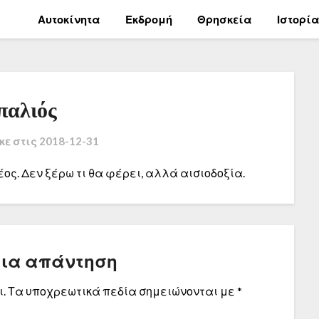
Αυτοκίνητα
Εκδρομή
Θρησκεία
Ιστορί
παλιός
κε στις
2018-12-31
έος. Δεν ξέρω τι θα φέρει, αλλά αισιοδοξία.
μια απάντηση
.
Τα υποχρεωτικά πεδία σημειώνονται με
*