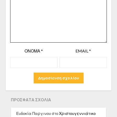
ΌΝΟΜΑ
*
EMAIL
*
ΠΡΌΣΦΑΤΑ ΣΧΌΛΙΑ
Ευδοκία Παργινου
στο
Χριστουγεννιάτικο