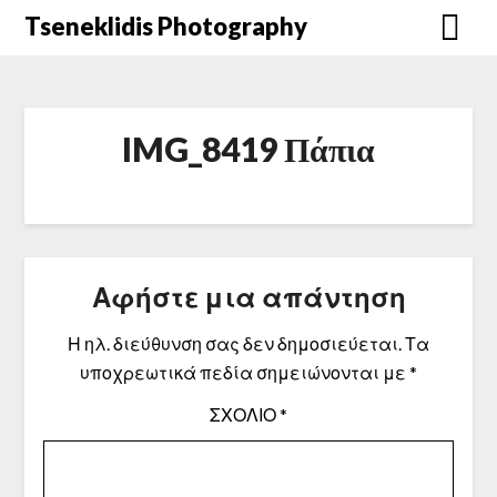
Μετάβαση
Tseneklidis Photography
στο
περιεχόμενο
IMG_8419 Πάπια
Αφήστε μια απάντηση
Η ηλ. διεύθυνση σας δεν δημοσιεύεται.
Τα
υποχρεωτικά πεδία σημειώνονται με
*
ΣΧΌΛΙΟ
*