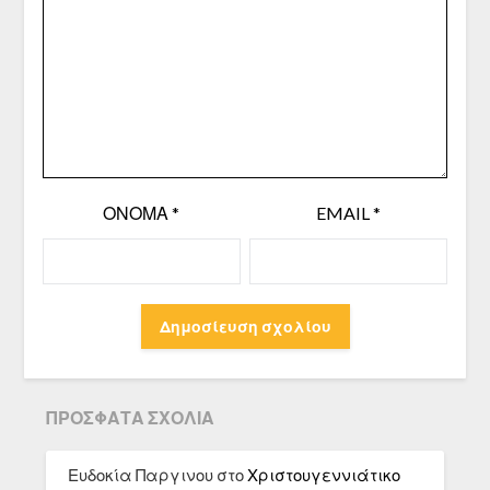
ΌΝΟΜΑ
*
EMAIL
*
ΠΡΌΣΦΑΤΑ ΣΧΌΛΙΑ
Ευδοκία Παργινου
στο
Χριστουγεννιάτικο