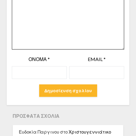
ΌΝΟΜΑ
*
EMAIL
*
ΠΡΌΣΦΑΤΑ ΣΧΌΛΙΑ
Ευδοκία Παργινου
στο
Χριστουγεννιάτικο