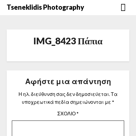
Μετάβαση
Tseneklidis Photography
στο
περιεχόμενο
IMG_8423 Πάπια
Αφήστε μια απάντηση
Η ηλ. διεύθυνση σας δεν δημοσιεύεται.
Τα
υποχρεωτικά πεδία σημειώνονται με
*
ΣΧΌΛΙΟ
*