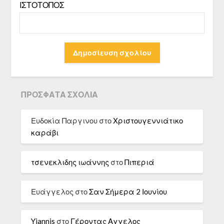
ΙΣΤΌΤΟΠΟΣ
ΠΡΌΣΦΑΤΑ ΣΧΌΛΙΑ
Ευδοκία Παργινου
στο
Χριστουγεννιάτικο
καράβι
τσενεκλιδης ιωάννης
στο
Πιπεριά
Ευάγγελος
στο
Σαν Σήμερα 2 Ιουνίου
Yiannis
στο
Γέροντας Αγγελος