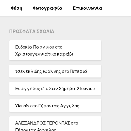
α
Φύση
Φωτογραφία
Επικοινωνία
ΠΡΌΣΦΑΤΑ ΣΧΌΛΙΑ
Ευδοκία Παργινου
στο
Χριστουγεννιάτικο καράβι
τσενεκλιδης ιωάννης
στο
Πιπεριά
Ευάγγελος
στο
Σαν Σήμερα 2 Ιουνίου
Yiannis
στο
Γέροντας Αγγελος
ΑΛΕΞΑΝΔΡΟΣ ΓΕΡΟΝΤΑΣ
στο
Γέροντας Αγγελος