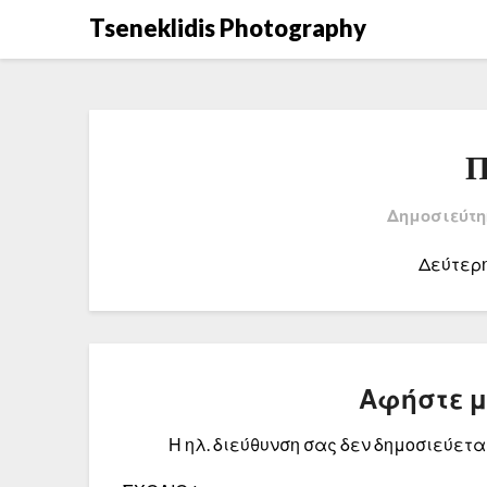
Μετάβαση
Tseneklidis Photography
στο
περιεχόμενο
Π
Δημοσιεύτη
Δεύτερ
Αφήστε 
Η ηλ. διεύθυνση σας δεν δημοσιεύεται