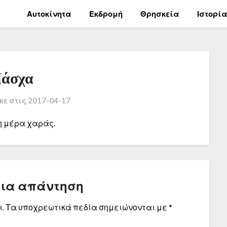
Αυτοκίνητα
Εκδρομή
Θρησκεία
Ιστορί
άσχα
κε στις
2017-04-17
η μέρα χαράς.
μια απάντηση
.
Τα υποχρεωτικά πεδία σημειώνονται με
*