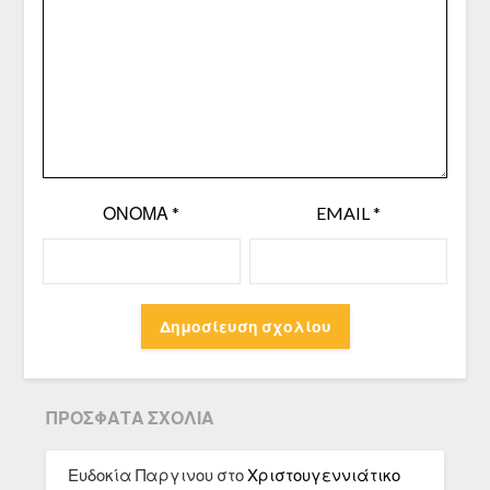
ΌΝΟΜΑ
*
EMAIL
*
ΠΡΌΣΦΑΤΑ ΣΧΌΛΙΑ
Ευδοκία Παργινου
στο
Χριστουγεννιάτικο