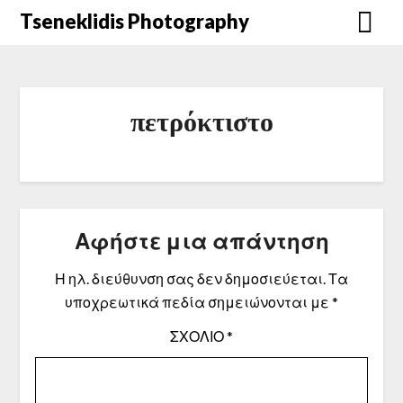
Μετάβαση
Tseneklidis Photography
στο
περιεχόμενο
πετρόκτιστο
Αφήστε μια απάντηση
Η ηλ. διεύθυνση σας δεν δημοσιεύεται.
Τα
υποχρεωτικά πεδία σημειώνονται με
*
ΣΧΌΛΙΟ
*