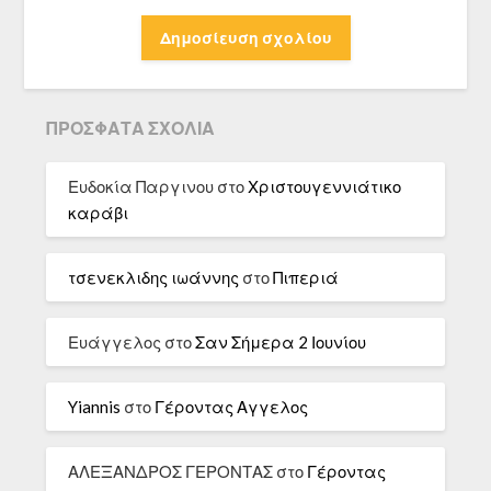
ΠΡΌΣΦΑΤΑ ΣΧΌΛΙΑ
Ευδοκία Παργινου
στο
Χριστουγεννιάτικο
καράβι
τσενεκλιδης ιωάννης
στο
Πιπεριά
Ευάγγελος
στο
Σαν Σήμερα 2 Ιουνίου
Yiannis
στο
Γέροντας Αγγελος
ΑΛΕΞΑΝΔΡΟΣ ΓΕΡΟΝΤΑΣ
στο
Γέροντας