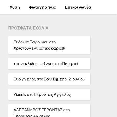
α
Φύση
Φωτογραφία
Επικοινωνία
ΠΡΌΣΦΑΤΑ ΣΧΌΛΙΑ
Ευδοκία Παργινου
στο
Χριστουγεννιάτικο καράβι
τσενεκλιδης ιωάννης
στο
Πιπεριά
Ευάγγελος
στο
Σαν Σήμερα 2 Ιουνίου
Yiannis
στο
Γέροντας Αγγελος
ΑΛΕΞΑΝΔΡΟΣ ΓΕΡΟΝΤΑΣ
στο
Γέροντας Αγγελος