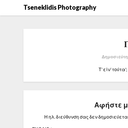
Μετάβαση
Tseneklidis Photography
στο
περιεχόμενο
Δημοσιεύτη
Τ’ είν’ τούτα
Αφήστε 
Η ηλ. διεύθυνση σας δεν δημοσιεύεται