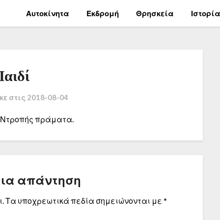
Αυτοκίνητα
Εκδρομή
Θρησκεία
Ιστορί
Παιδί
κε στις
2018-08-04
’; Ντροπής πράματα.
μια απάντηση
.
Τα υποχρεωτικά πεδία σημειώνονται με
*