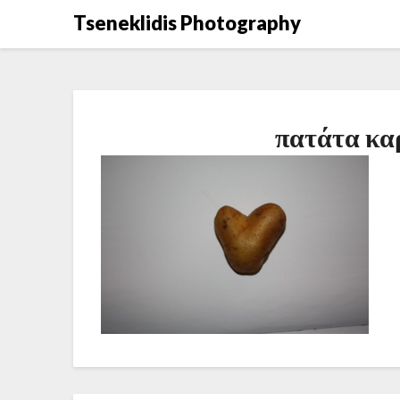
Μετάβαση
Tseneklidis Photography
στο
περιεχόμενο
πατάτα καρ