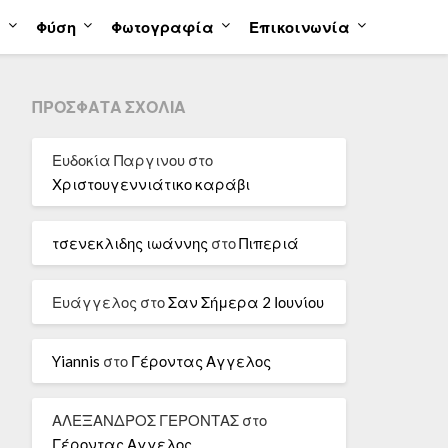
α
Φύση
Φωτογραφία
Επικοινωνία
ΠΡΌΣΦΑΤΑ ΣΧΌΛΙΑ
Ευδοκία Παργινου
στο
Χριστουγεννιάτικο καράβι
τσενεκλιδης ιωάννης
στο
Πιπεριά
Ευάγγελος
στο
Σαν Σήμερα 2 Ιουνίου
Yiannis
στο
Γέροντας Αγγελος
ΑΛΕΞΑΝΔΡΟΣ ΓΕΡΟΝΤΑΣ
στο
Γέροντας Αγγελος