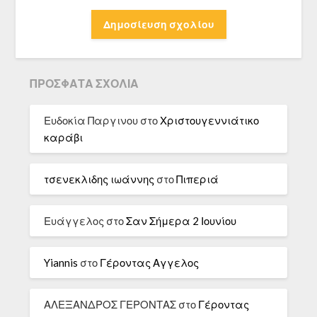
ΠΡΌΣΦΑΤΑ ΣΧΌΛΙΑ
Ευδοκία Παργινου
στο
Χριστουγεννιάτικο
καράβι
τσενεκλιδης ιωάννης
στο
Πιπεριά
Ευάγγελος
στο
Σαν Σήμερα 2 Ιουνίου
Yiannis
στο
Γέροντας Αγγελος
ΑΛΕΞΑΝΔΡΟΣ ΓΕΡΟΝΤΑΣ
στο
Γέροντας