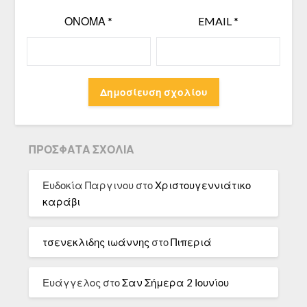
ΌΝΟΜΑ
*
EMAIL
*
ΠΡΌΣΦΑΤΑ ΣΧΌΛΙΑ
Ευδοκία Παργινου
στο
Χριστουγεννιάτικο
καράβι
τσενεκλιδης ιωάννης
στο
Πιπεριά
Ευάγγελος
στο
Σαν Σήμερα 2 Ιουνίου