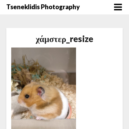
Μετάβαση
Tseneklidis Photography
στο
περιεχόμενο
χάμστερ_resize