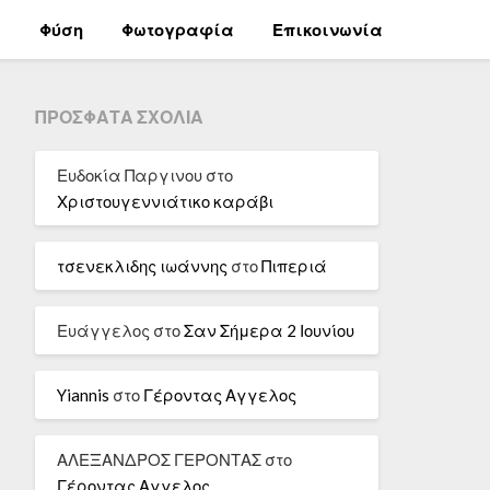
α
Φύση
Φωτογραφία
Επικοινωνία
ΠΡΌΣΦΑΤΑ ΣΧΌΛΙΑ
Ευδοκία Παργινου
στο
Χριστουγεννιάτικο καράβι
τσενεκλιδης ιωάννης
στο
Πιπεριά
Ευάγγελος
στο
Σαν Σήμερα 2 Ιουνίου
Yiannis
στο
Γέροντας Αγγελος
ΑΛΕΞΑΝΔΡΟΣ ΓΕΡΟΝΤΑΣ
στο
Γέροντας Αγγελος