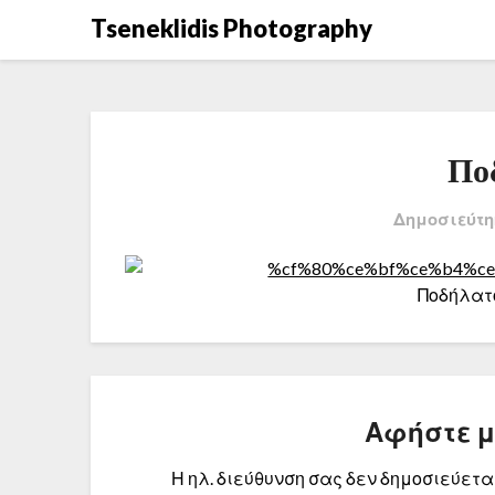
Μετάβαση
Tseneklidis Photography
στο
περιεχόμενο
Πο
Δημοσιεύτη
Ποδήλατ
Αφήστε 
Η ηλ. διεύθυνση σας δεν δημοσιεύεται