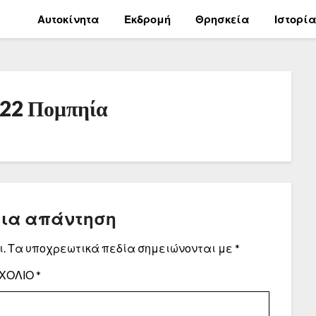
Αυτοκίνητα
Εκδρομή
Θρησκεία
Ιστορί
22 Πομπηία
μια απάντηση
.
Τα υποχρεωτικά πεδία σημειώνονται με
*
ΧΌΛΙΟ
*