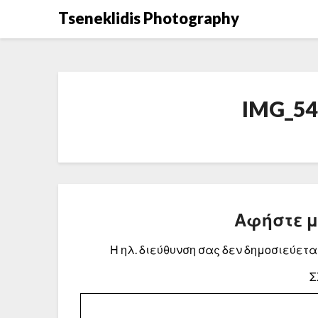
Μετάβαση
Tseneklidis Photography
στο
περιεχόμενο
IMG_54
Αφήστε 
Η ηλ. διεύθυνση σας δεν δημοσιεύεται
Σ