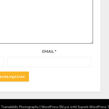
EMAIL
*
Tseneklidis Photography
| WordPress Θέμα από
Superb WordPress 