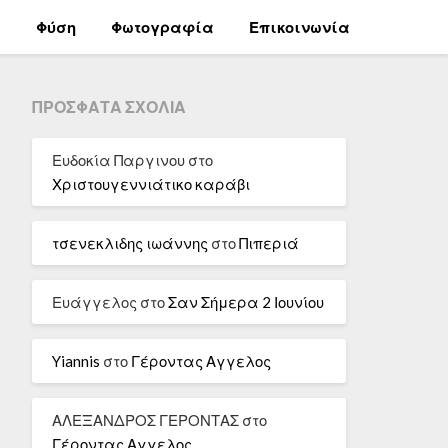
α
Φύση
Φωτογραφία
Επικοινωνία
ΠΡΌΣΦΑΤΑ ΣΧΌΛΙΑ
Ευδοκία Παργινου
στο
Χριστουγεννιάτικο καράβι
τσενεκλιδης ιωάννης
στο
Πιπεριά
Ευάγγελος
στο
Σαν Σήμερα 2 Ιουνίου
Yiannis
στο
Γέροντας Αγγελος
ΑΛΕΞΑΝΔΡΟΣ ΓΕΡΟΝΤΑΣ
στο
Γέροντας Αγγελος