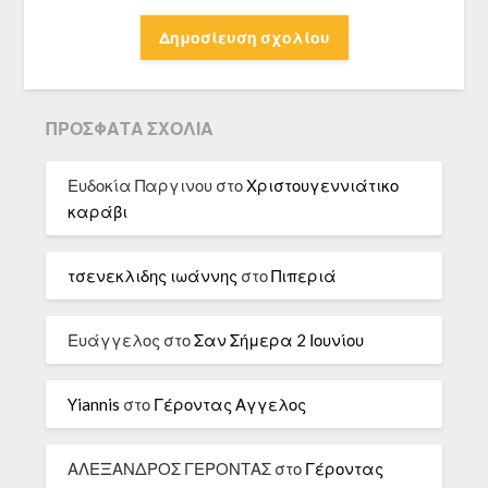
ΠΡΌΣΦΑΤΑ ΣΧΌΛΙΑ
Ευδοκία Παργινου
στο
Χριστουγεννιάτικο
καράβι
τσενεκλιδης ιωάννης
στο
Πιπεριά
Ευάγγελος
στο
Σαν Σήμερα 2 Ιουνίου
Yiannis
στο
Γέροντας Αγγελος
ΑΛΕΞΑΝΔΡΟΣ ΓΕΡΟΝΤΑΣ
στο
Γέροντας