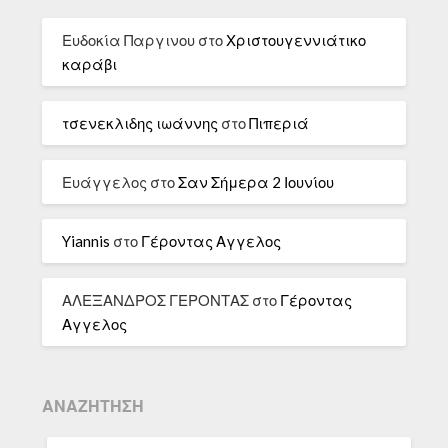
Ευδοκία Παργινου
στο
Χριστουγεννιάτικο
καράβι
τσενεκλιδης ιωάννης
στο
Πιπεριά
Ευάγγελος
στο
Σαν Σήμερα 2 Ιουνίου
Yiannis
στο
Γέροντας Αγγελος
ΑΛΕΞΑΝΔΡΟΣ ΓΕΡΟΝΤΑΣ
στο
Γέροντας
Αγγελος
ΑΝΑΖΉΤΗΣΗ
ΑΝΑΖΉΤΗΣΗ