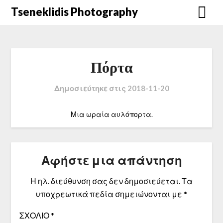
Μετάβαση
Tseneklidis Photography
στο
περιεχόμενο
Πόρτα
Δημοσιεύτηκε στις
2018-11-20
Μια ωραία αυλόπορτα.
Αφήστε μια απάντηση
Η ηλ. διεύθυνση σας δεν δημοσιεύεται.
Τα
υποχρεωτικά πεδία σημειώνονται με
*
ΣΧΌΛΙΟ
*