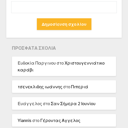
ΠΡΌΣΦΑΤΑ ΣΧΌΛΙΑ
Ευδοκία Παργινου
στο
Χριστουγεννιάτικο
καράβι
τσενεκλιδης ιωάννης
στο
Πιπεριά
Ευάγγελος
στο
Σαν Σήμερα 2 Ιουνίου
Yiannis
στο
Γέροντας Αγγελος