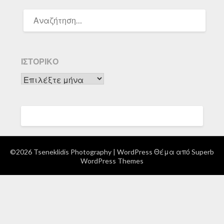
ΑΝΑΖΉΤΗΣΗ
ΓΙΑ:
ΙΣΤΟΡΙΚΌ
Ιστορικό
©2026 Tseneklidis Photography
| WordPress Θέμα από
Superb
WordPress Themes