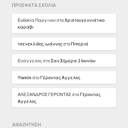
ΠΡΌΣΦΑΤΑ ΣΧΌΛΙΑ
Ευδοκία Παργινου
στο
Χριστουγεννιάτικο
καράβι
τσενεκλιδης ιωάννης
στο
Πιπεριά
Ευάγγελος
στο
Σαν Σήμερα 2 Ιουνίου
Yiannis
στο
Γέροντας Αγγελος
ΑΛΕΞΑΝΔΡΟΣ ΓΕΡΟΝΤΑΣ
στο
Γέροντας
Αγγελος
ΑΝΑΖΉΤΗΣΗ