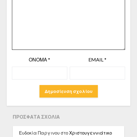
ΌΝΟΜΑ
*
EMAIL
*
ΠΡΌΣΦΑΤΑ ΣΧΌΛΙΑ
Ευδοκία Παργινου
στο
Χριστουγεννιάτικο