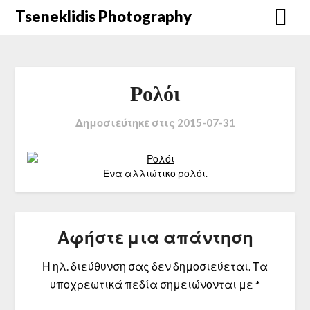
Μετάβαση
Tseneklidis Photography
στο
περιεχόμενο
Ρολόι
Δημοσιεύτηκε στις
2015-07-31
Ένα αλλιώτικο ρολόι.
Αφήστε μια απάντηση
Η ηλ. διεύθυνση σας δεν δημοσιεύεται.
Τα
υποχρεωτικά πεδία σημειώνονται με
*