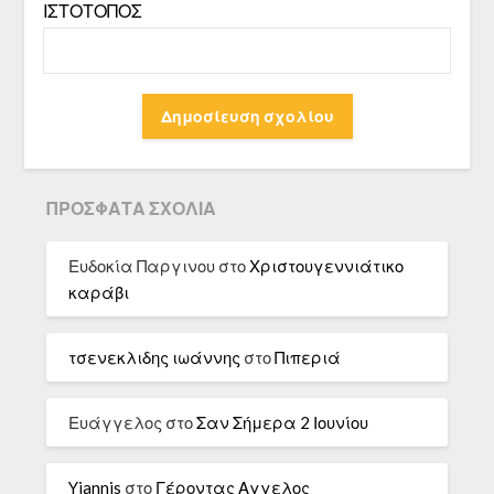
ΙΣΤΌΤΟΠΟΣ
ΠΡΌΣΦΑΤΑ ΣΧΌΛΙΑ
Ευδοκία Παργινου
στο
Χριστουγεννιάτικο
καράβι
τσενεκλιδης ιωάννης
στο
Πιπεριά
Ευάγγελος
στο
Σαν Σήμερα 2 Ιουνίου
Yiannis
στο
Γέροντας Αγγελος