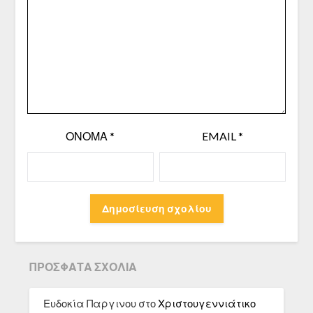
ΌΝΟΜΑ
*
EMAIL
*
ΠΡΌΣΦΑΤΑ ΣΧΌΛΙΑ
Ευδοκία Παργινου
στο
Χριστουγεννιάτικο