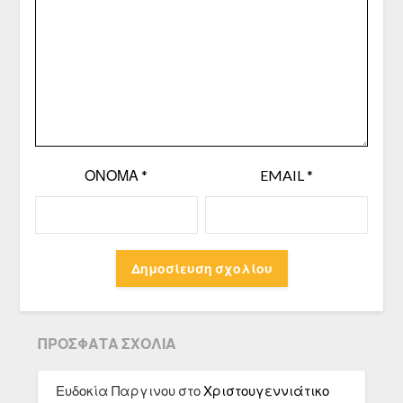
ΌΝΟΜΑ
*
EMAIL
*
ΠΡΌΣΦΑΤΑ ΣΧΌΛΙΑ
Ευδοκία Παργινου
στο
Χριστουγεννιάτικο