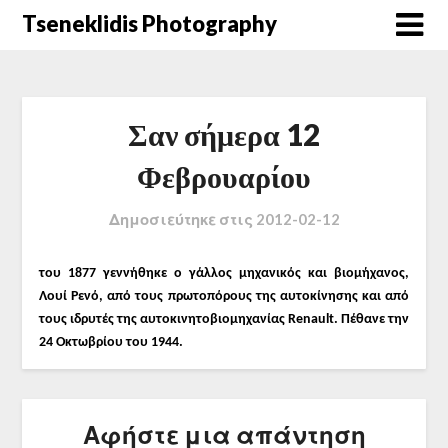
Μετάβαση
Tseneklidis Photography
στο
περιεχόμενο
Σαν σήμερα 12
Φεβρουαρίου
Δημοσιεύτηκε στις
2012-02-12
του
1877
γεννήθηκε ο
γάλλος μηχανικός και βιομήχανος,
Λουί Ρενό, από τους πρωτοπόρους της αυτοκίνησης και από
τους ιδρυτές της αυτοκινητοβιομηχανίας Renault.
Πέθανε την
24
Οκτωβρίου του
1944.
Αφήστε μια απάντηση