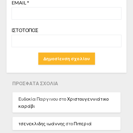
EMAIL
*
ΙΣΤΌΤΟΠΟΣ
ΠΡΌΣΦΑΤΑ ΣΧΌΛΙΑ
Ευδοκία Παργινου
στο
Χριστουγεννιάτικο
καράβι
τσενεκλιδης ιωάννης
στο
Πιπεριά