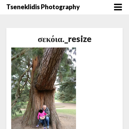
Μετάβαση
Tseneklidis Photography
στο
περιεχόμενο
σεκόια._resize