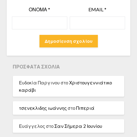
ΌΝΟΜΑ
*
EMAIL
*
ΠΡΌΣΦΑΤΑ ΣΧΌΛΙΑ
Ευδοκία Παργινου
στο
Χριστουγεννιάτικο
καράβι
τσενεκλιδης ιωάννης
στο
Πιπεριά
Ευάγγελος
στο
Σαν Σήμερα 2 Ιουνίου