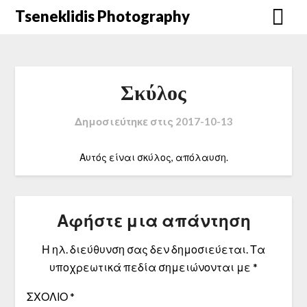
Μετάβαση
Tseneklidis Photography
στο
περιεχόμενο
Σκύλος
Δημοσιεύτηκε στις
2017-10-13
Αυτός είναι σκύλος, απόλαυση.
Αφήστε μια απάντηση
Η ηλ. διεύθυνση σας δεν δημοσιεύεται.
Τα
υποχρεωτικά πεδία σημειώνονται με
*
ΣΧΌΛΙΟ
*