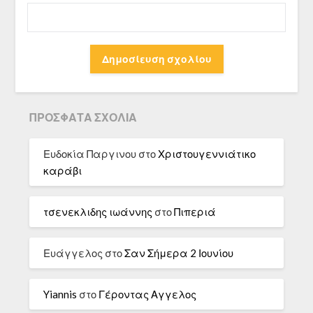
ΠΡΌΣΦΑΤΑ ΣΧΌΛΙΑ
Ευδοκία Παργινου
στο
Χριστουγεννιάτικο
καράβι
τσενεκλιδης ιωάννης
στο
Πιπεριά
Ευάγγελος
στο
Σαν Σήμερα 2 Ιουνίου
Yiannis
στο
Γέροντας Αγγελος