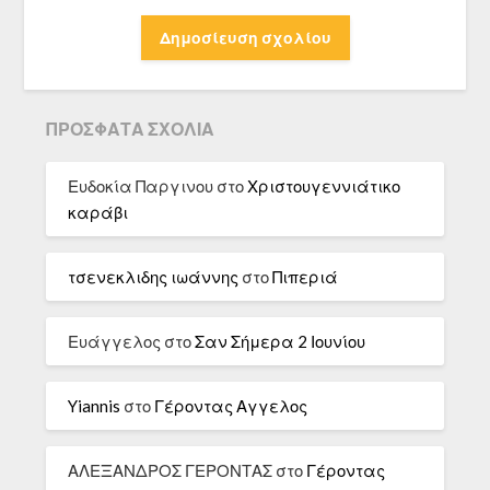
ΠΡΌΣΦΑΤΑ ΣΧΌΛΙΑ
Ευδοκία Παργινου
στο
Χριστουγεννιάτικο
καράβι
τσενεκλιδης ιωάννης
στο
Πιπεριά
Ευάγγελος
στο
Σαν Σήμερα 2 Ιουνίου
Yiannis
στο
Γέροντας Αγγελος
ΑΛΕΞΑΝΔΡΟΣ ΓΕΡΟΝΤΑΣ
στο
Γέροντας