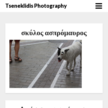
Μετάβαση
Tseneklidis Photography
στο
περιεχόμενο
σκύλος ασπρόμαυρος