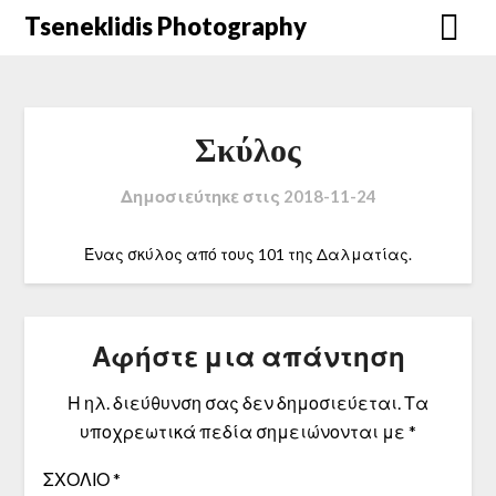
Μετάβαση
Tseneklidis Photography
στο
περιεχόμενο
Σκύλος
Δημοσιεύτηκε στις
2018-11-24
Ένας σκύλος από τους 101 της Δαλματίας.
Αφήστε μια απάντηση
Η ηλ. διεύθυνση σας δεν δημοσιεύεται.
Τα
υποχρεωτικά πεδία σημειώνονται με
*
ΣΧΌΛΙΟ
*