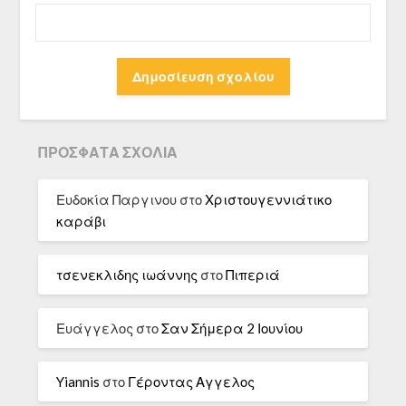
ΠΡΌΣΦΑΤΑ ΣΧΌΛΙΑ
Ευδοκία Παργινου
στο
Χριστουγεννιάτικο
καράβι
τσενεκλιδης ιωάννης
στο
Πιπεριά
Ευάγγελος
στο
Σαν Σήμερα 2 Ιουνίου
Yiannis
στο
Γέροντας Αγγελος