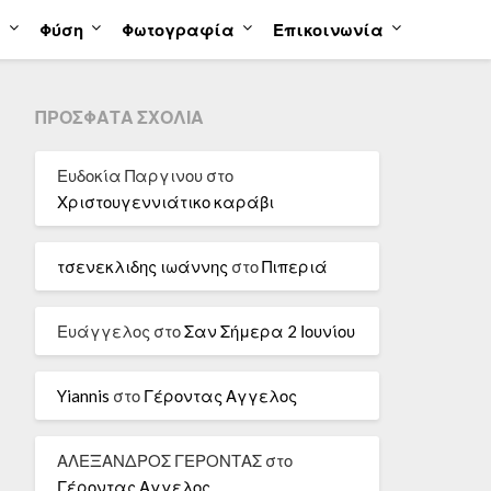
α
Φύση
Φωτογραφία
Επικοινωνία
ΠΡΌΣΦΑΤΑ ΣΧΌΛΙΑ
Ευδοκία Παργινου
στο
Χριστουγεννιάτικο καράβι
τσενεκλιδης ιωάννης
στο
Πιπεριά
Ευάγγελος
στο
Σαν Σήμερα 2 Ιουνίου
Yiannis
στο
Γέροντας Αγγελος
ΑΛΕΞΑΝΔΡΟΣ ΓΕΡΟΝΤΑΣ
στο
Γέροντας Αγγελος