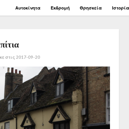
Αυτοκίνητα
Εκδρομή
Θρησκεία
Ιστορί
πίτια
κε στις
2017-09-20