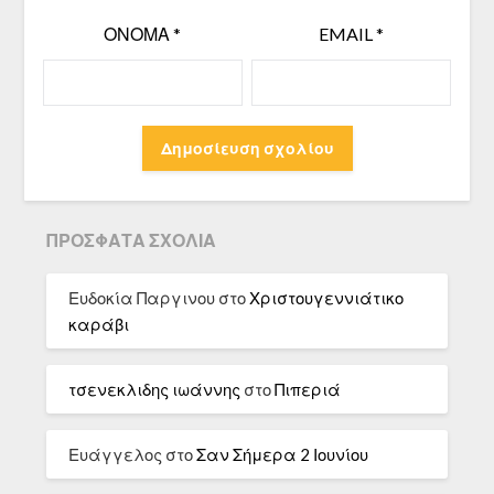
ΌΝΟΜΑ
*
EMAIL
*
ΠΡΌΣΦΑΤΑ ΣΧΌΛΙΑ
Ευδοκία Παργινου
στο
Χριστουγεννιάτικο
καράβι
τσενεκλιδης ιωάννης
στο
Πιπεριά
Ευάγγελος
στο
Σαν Σήμερα 2 Ιουνίου