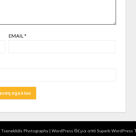
EMAIL
*
Tseneklidis Photography
| WordPress Θέμα από
Superb WordPress 