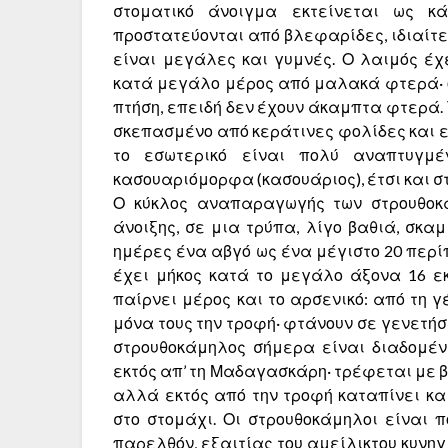
στοματικό άνοιγμα εκτείνεται ως κ
προστατεύονται α­πό βλεφαρίδες, ιδιαίτ
είναι μεγάλες και γυ­μνές. Ο λαιμός έχ
κατά μεγάλο μέρος από μα­λακά φτερά· 
πτήση, επειδή δεν έχουν άκαμπτα φτερά.
σκεπασμένο από κεράτινες φολίδες και ε
το εσωτερικό είναι πολύ αναπτυγμέ
κασουαριόμορφα (κασουάριος), έτσι και στ
Ο κύκλος αναπαραγωγής των στρουθοκα
άνοιξης, σε μια τρύ­πα, λίγο βαθιά, σκα
ημέρες ένα αβγό ως ένα μέγιστο 20 περίπο
έχει μήκος κατά το μεγάλο ά­ξονα 16 ε
παίρνει μέρος και το αρσενικό: από τη γ
μόνα τους την τροφή· φτάνουν σε γενε­τήσι
στρουθοκάμηλος σήμερα είναι διαδομένη
εκτός απ’ τη Μα­δαγασκάρη· τρέφεται με β
αλλά εκτός α­πό την τροφή καταπίνει κα
στο στομάχι. Οι στρουθοκάμηλοι είναι 
παρελθόν, εξαιτίας του αμείλικτου κυνη­