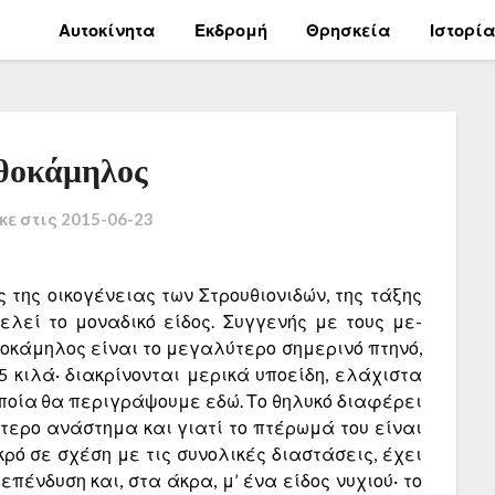
Αυτοκίνητα
Εκδρομή
Θρησκεία
Ιστορί
θοκάμηλος
κε στις
2015-06-23
ύς της οικογένειας των Στρουθιονιδών, της τάξης
ελεί το μοναδικό είδος.
Συγγενής με τους με­
θοκάμηλος είναι το μεγαλύτερο σημερινό πτηνό,
75 κιλά· διακρίνονται με­ρικά υποείδη, ελάχιστα
ποία θα περιγράψουμε εδώ. Το θηλυκό διαφέρει
ότερο ανάστημα και γιατί το πτέρωμά του είναι
ρό σε σχέση με τις συνολικές διαστάσεις, έ­χει
πένδυση και, στα άκρα, μ’ ένα είδος νυχιού· το