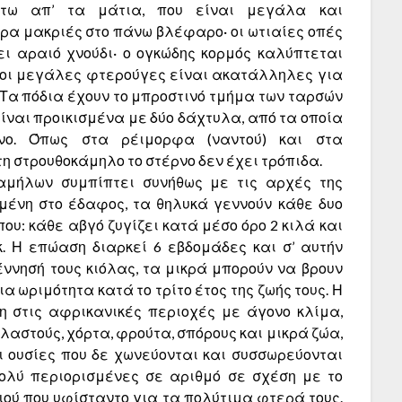
άτω απ’ τα μάτια, που είναι μεγάλα και
ερα μακριές στο πάνω βλέφαρο· οι ωτιαίες οπές
ει αραιό χνούδι· ο ογκώδης κορμός καλύπτεται
οι μεγάλες φτερούγες είναι ακα­τάλληλες για
 Τα πόδια έχουν το μπροστινό τμήμα των ταρσών
ίναι προικισμένα με δύο δάχτυλα, από τα οποία
νο. Όπως στα ρέιμορφα (ναντού) και στα
η στρουθοκάμηλο το στέρνο δεν έχει τρόπιδα.
μήλων συμπίπτει συνήθως με τις αρχές της
μμένη στο έδαφος, τα θηλυ­κά γεννούν κάθε δυο
υ: κάθε αβγό ζυγίζει κατά μέ­σο όρο 2 κιλά και
κ. Η επώαση διαρκεί 6 εβδομάδες και σ’ αυτήν
έννησή τους κιόλας, τα μικρά μπορούν να βρουν
α ωριμότητα κατά το τρίτο έτος της ζωής τους. Η
 στις αφρικα­νικές περιοχές με άγονο κλίμα,
λαστούς, χόρτα, φρούτα, σπόρους και μικρά ζώα,
ι ουσίες που δε χωνεύονται και συσσωρεύονται
πολύ περιορισμένες σε αριθμό σε σχέση με το
γιού που υφίσταντο για τα πολύτιμα φτερά τους.