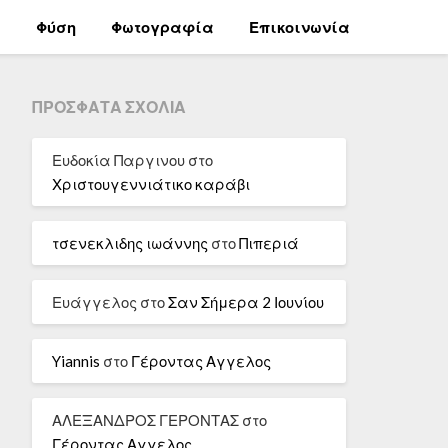
α
Φύση
Φωτογραφία
Επικοινωνία
ΠΡΌΣΦΑΤΑ ΣΧΌΛΙΑ
Ευδοκία Παργινου
στο
Χριστουγεννιάτικο καράβι
τσενεκλιδης ιωάννης
στο
Πιπεριά
Ευάγγελος
στο
Σαν Σήμερα 2 Ιουνίου
Yiannis
στο
Γέροντας Αγγελος
ΑΛΕΞΑΝΔΡΟΣ ΓΕΡΟΝΤΑΣ
στο
Γέροντας Αγγελος