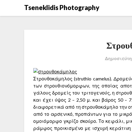
Μετάβαση
Tseneklidis Photography
στο
περιεχόμενο
Στρου
Δημοσιεύτη
Στρουθοκάμηλος (struthio camelus). Δρομε
των στρουθιονόμορφων, της οποίας απο­τ
γάλους δρομείς του τριτογενούς, η στρου
και έχει ύψος 2 – 2,50 μ. και βάρος 50 – 
διαφορετικά από τη στρουθοκάμηλο την ο
από το αρσενικό, προπάντων για το μικρ
ομοιόμορφο γκρίζο σκούρο. Το κεφάλι, μικ
ράμφος προικισμένο με ισχυρή κεράτινη ε­