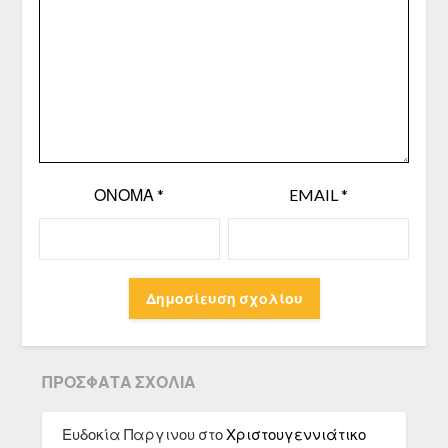
ΌΝΟΜΑ
*
EMAIL
*
ΠΡΌΣΦΑΤΑ ΣΧΌΛΙΑ
Ευδοκία Παργινου
στο
Χριστουγεννιάτικο