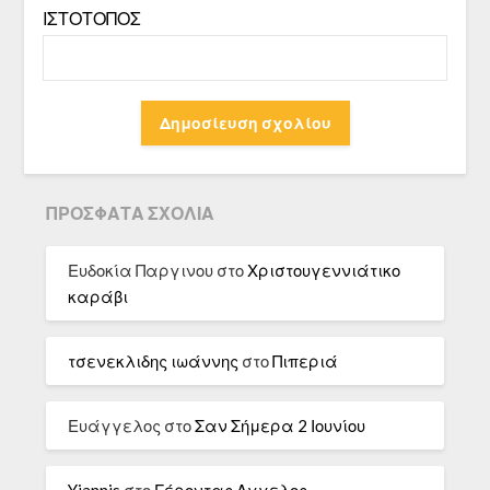
ΙΣΤΌΤΟΠΟΣ
ΠΡΌΣΦΑΤΑ ΣΧΌΛΙΑ
Ευδοκία Παργινου
στο
Χριστουγεννιάτικο
καράβι
τσενεκλιδης ιωάννης
στο
Πιπεριά
Ευάγγελος
στο
Σαν Σήμερα 2 Ιουνίου