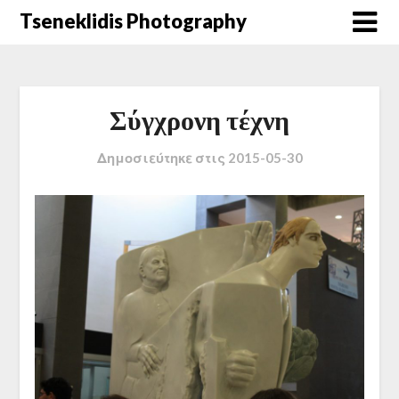
Μετάβαση
Tseneklidis Photography
στο
περιεχόμενο
Σύγχρονη τέχνη
Δημοσιεύτηκε στις
2015-05-30