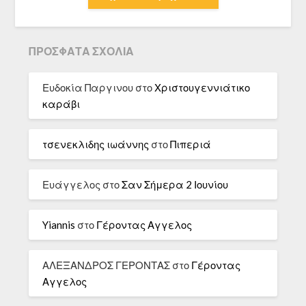
ΠΡΌΣΦΑΤΑ ΣΧΌΛΙΑ
Ευδοκία Παργινου
στο
Χριστουγεννιάτικο
καράβι
τσενεκλιδης ιωάννης
στο
Πιπεριά
Ευάγγελος
στο
Σαν Σήμερα 2 Ιουνίου
Yiannis
στο
Γέροντας Αγγελος
ΑΛΕΞΑΝΔΡΟΣ ΓΕΡΟΝΤΑΣ
στο
Γέροντας
Αγγελος