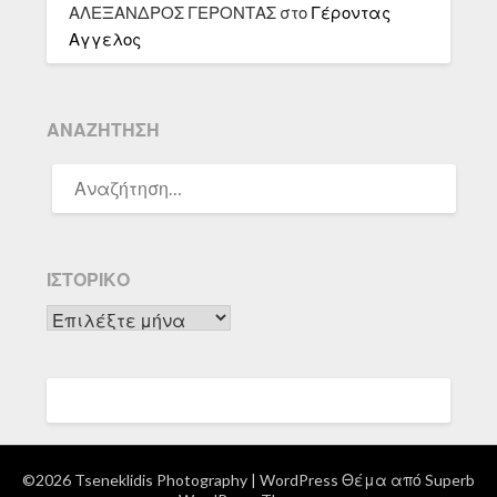
ΑΛΕΞΑΝΔΡΟΣ ΓΕΡΟΝΤΑΣ
στο
Γέροντας
Αγγελος
ΑΝΑΖΉΤΗΣΗ
ΑΝΑΖΉΤΗΣΗ
ΓΙΑ:
ΙΣΤΟΡΙΚΌ
Ιστορικό
©2026 Tseneklidis Photography
| WordPress Θέμα από
Superb