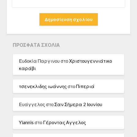
ΠΡΌΣΦΑΤΑ ΣΧΌΛΙΑ
Ευδοκία Παργινου
στο
Χριστουγεννιάτικο
καράβι
τσενεκλιδης ιωάννης
στο
Πιπεριά
Ευάγγελος
στο
Σαν Σήμερα 2 Ιουνίου
Yiannis
στο
Γέροντας Αγγελος