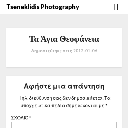
Μετάβαση
Tseneklidis Photography
στο
περιεχόμενο
Τα Άγια Θεοφάνεια
Δημοσιεύτηκε στις
2012-01-06
Αφήστε μια απάντηση
Η ηλ. διεύθυνση σας δεν δημοσιεύεται.
Τα
υποχρεωτικά πεδία σημειώνονται με
*
ΣΧΌΛΙΟ
*